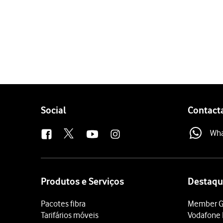
1 de 3
Prima
Definições
.
Prima
o indicador ao lad
Prima
a tecla de início
par
Follow
Social
Contact
us
Wh
Site
map
Produtos e Serviços
Destaqu
Pacotes fibra
Member G
Tarifários móveis
Vodafone 