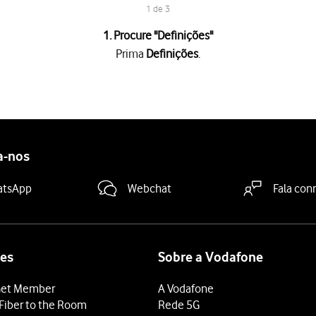
1 de 3
1. Procure "Definições"
Prima
Definições
.
o de "Modo de voo"
para activar ou desactivar a função.
a terminar e voltar ao visor em modo de espera.
a-nos
atsApp
Webchat
Fala con
es
Sobre a Vodafone
et Member
A Vodafone
Fiber to the Room
Rede 5G