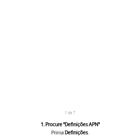
1 de 7
1. Procure "Definições APN"
Prima
Definições
.