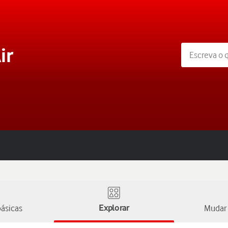
ir
ásicas
Explorar
Mudar 