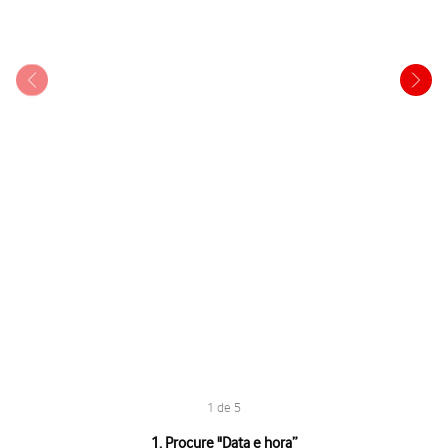
1 de 5
1 de 5
1. Procure "
Data e hora
”