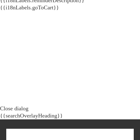
{{i18nLabels.reminderDescription}}
{{i18nLabels.goToCart}}
Close dialog
{{searchOverlayHeading}}