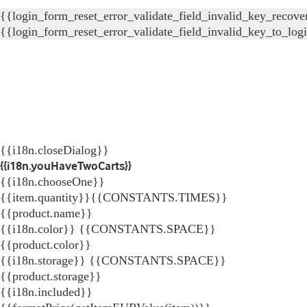
{{login_form_reset_error_validate_field_invalid_key_recove
{{login_form_reset_error_validate_field_invalid_key_to_log
{{i18n.closeDialog}}
{{i18n.youHaveTwoCarts}}
{{i18n.chooseOne}}
{{item.quantity}}{{CONSTANTS.TIMES}}
{{product.name}}
{{i18n.color}} {{CONSTANTS.SPACE}}
{{product.color}}
{{i18n.storage}} {{CONSTANTS.SPACE}}
{{product.storage}}
{{i18n.included}}