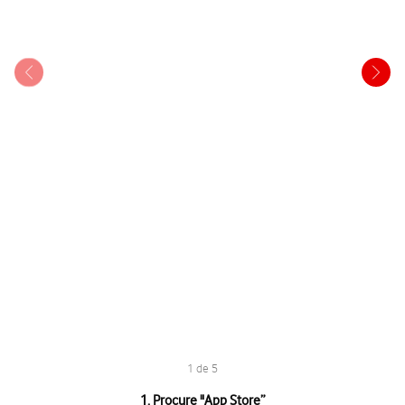
1 de 5
1 de 5
1. Procure "
App Store
”