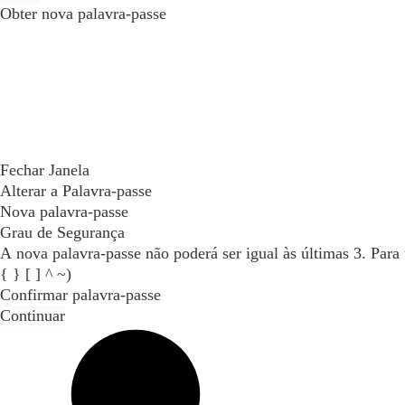
Obter nova palavra-passe
Fechar Janela
Alterar a Palavra-passe
Nova palavra-passe
Grau de Segurança
A nova palavra-passe não poderá ser igual às últimas 3. Para tornar a palavra-passe mais segura inclua maiúsculas, dígitos e caracteres especiais (permitidos: @ - _ + / \ # $ % ! ? : . ( )
{ } [ ] ^ ~)
Confirmar palavra-passe
Continuar