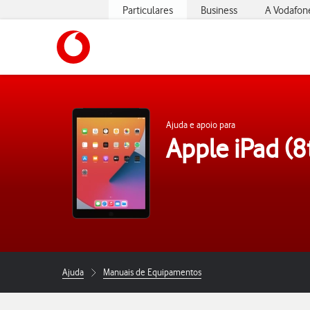
Particulares
Business
A Vodafon
https://www.vodafone.pt
Ajuda e apoio para
Apple iPad (8
Ajuda
Manuais de Equipamentos