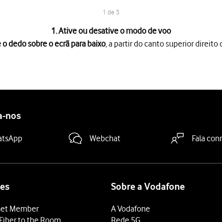
1 de 3
1. Ative ou desative o modo de voo
 o dedo sobre o ecrã para baixo
, a partir do canto superior direito 
rã para baixo
, a partir do canto superior direito do ecrã.
e voo
para ativar ou desativar a função.
 terminar e voltar ao ecrã inicial.
a-nos
atsApp
Webchat
Fala con
es
Sobre a Vodafone
et Member
A Vodafone
Fiber to the Room
Rede 5G