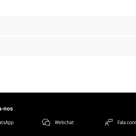
o
a-nos
atsApp
Webchat
Fala con