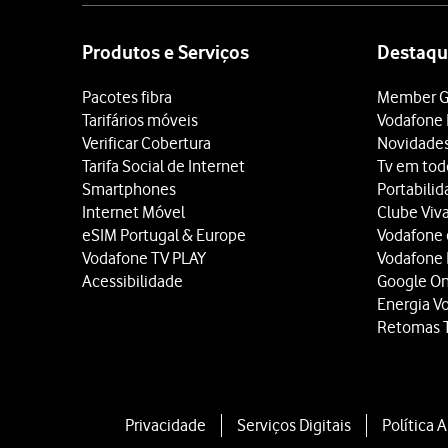
Site
map
Produtos e Serviços
Destaqu
Pacotes fibra
Member G
Tarifários móveis
Vodafone 
Verificar Cobertura
Novidade
Tarifa Social de Internet
Tv em tod
Smartphones
Portabili
Internet Móvel
Clube Viv
eSIM Portugal & Europe
Vodafone
Vodafone TV PLAY
Vodafone
Acessibilidade
Google O
Energia V
Retomas 
Privacidade
Serviços Digitais
Política 