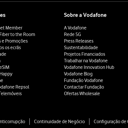
es
Sobre a Vodafone
et Member
A Vodafone
Fiber to the Room
Rede 5G
s e Promoções
Press Releases
os os ecrãs
Sustentabilidade
dade
Projetos Financiados
a
Trabalhar na Vodafone
 eSIM
Vodafone Innovation Hub
 Happy
Vodafone Blog
ne
Fundação Vodafone
odafone Repsol
Contactar Fundação
Telemóveis
Ofertas Wholesale
Anticorrupção
Continuidade de Negócio
Configuração de