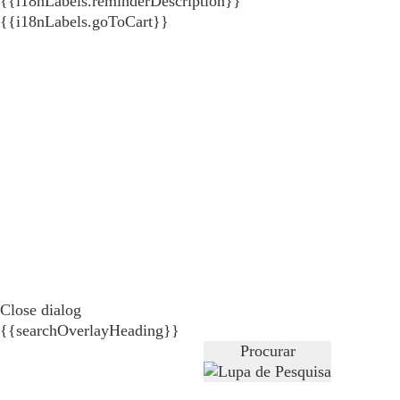
{{i18nLabels.reminderDescription}}
{{i18nLabels.goToCart}}
Close dialog
{{searchOverlayHeading}}
Procurar