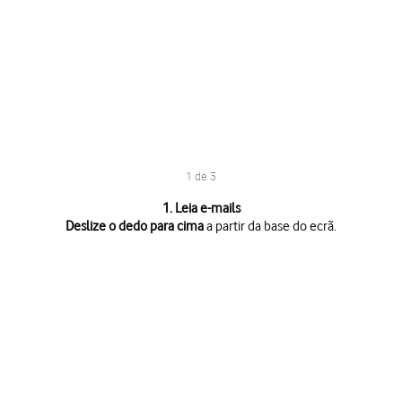
1 de 3
1 de 3
1. Leia e-mails
Deslize o dedo para cima
a partir da base do ecrã.
Deslize o dedo para cima
a partir da base do ecrã.
Agora é possível ler
o e-mail
.
Prima
a tecla de retrocesso
para terminar e voltar ao ecrã inicial.