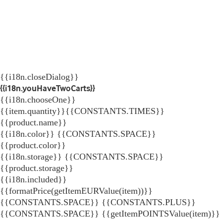
{{i18n.closeDialog}}
{{i18n.youHaveTwoCarts}}
{{i18n.chooseOne}}
{{item.quantity}}{{CONSTANTS.TIMES}}
{{product.name}}
{{i18n.color}} {{CONSTANTS.SPACE}}
{{product.color}}
{{i18n.storage}} {{CONSTANTS.SPACE}}
{{product.storage}}
{{i18n.included}}
{{formatPrice(getItemEURValue(item))}}
{{CONSTANTS.SPACE}} {{CONSTANTS.PLUS}}
{{CONSTANTS.SPACE}} {{getItemPOINTSValue(item)}}