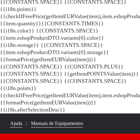
{{CONSTANTS.SPACE}}
{{CONSTANTS.SPACE}}
{{i18n.points}}
{{checkIfFreePrice(getItemEURValue(item),item.eshopProdu
{{item.quantity}}{{CONSTANTS.TIMES}}
{{i18n.color}} {{CONSTANTS.SPACE}}
{{item.eshopProductDTO.variants[0].color}}
{{i18n.storage}} {{CONSTANTS.SPACE}}
{{item.eshopProductDTO.variants[0].storage}}
{{formatPrice(getItemEURValue(item))}}
{{CONSTANTS.SPACE}} {{CONSTANTS.PLUS}}
{{CONSTANTS.SPACE}} {{getItemPOINTSValue(item)}}
{{CONSTANTS.SPACE}}
{{CONSTANTS.SPACE}}
{{i18n.points}}
{{checkIfFreePrice(getItemEURValue(item),item.eshopProd
{{formatPrice(getItemEURValue(item))}}
{{i18n.afterSelectionDesc}}
Ajuda
Manuais de Equipamentos