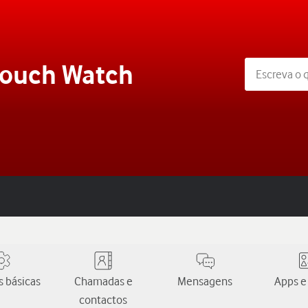
touch Watch
 básicas
Chamadas e
Mensagens
Apps e
contactos