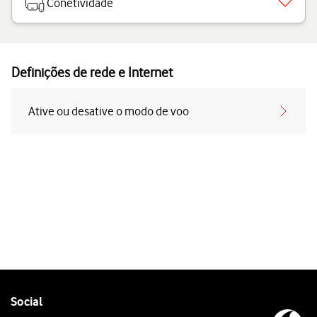
Conetividade
Definições de rede e Internet
Ative ou desative o modo de voo
Follow
Social