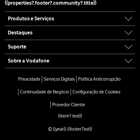
{{properties?.footer?.community?.title}}
Prima
Tipo de autenticação
.
Prima
PAP
.
Site
Prima
Tipo APN
.
Produtos e Serviços
map
Introduza
e prima
OK
.
default
Prima
o ícone de menu
.
Destaques
Prima
Guardar
.
Prima
o campo junto à ligação de dados
para a ativar.
Suporte
Prima
a tecla de início
para terminar e voltar ao ecrã inicial.
Sobre a Vodafone
Site
map
Privacidade
Serviços Digitais
Política Anticorrupção
Continuidade de Negócio
Configuração de Cookies
Provedor Cliente
{{item?.text}}
© {{year}} {{footerText}}