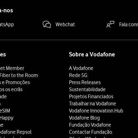
a-nos
atsApp
Webchat
Fala con
es
Sobre a Vodafone
et Member
A Vodafone
Fiber to the Room
Rede 5G
s e Promoções
Press Releases
os os ecrãs
Sustentabilidade
dade
Projetos Financiados
a
Trabalhar na Vodafone
 eSIM
Vodafone Innovation Hub
 Happy
Vodafone Blog
ne
Fundação Vodafone
odafone Repsol
Contactar Fundação