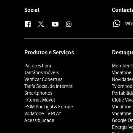
Follow
Social
Contact
us
Wh
Site
map
Produtos e Serviços
Destaqu
Pacotes fibra
Member G
Tarifários móveis
Vodafone 
Verificar Cobertura
Novidade
Tarifa Social de Internet
Tv em tod
Smartphones
Portabili
Internet Móvel
Clube Viv
eSIM Portugal & Europe
Vodafone
Vodafone TV PLAY
Vodafone
Acessibilidade
Google O
Energia V