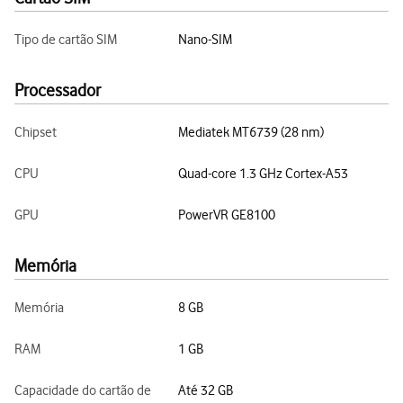
Tipo de cartão SIM
Nano-SIM
Processador
Chipset
Mediatek MT6739 (28 nm)
CPU
Quad-core 1.3 GHz Cortex-A53
GPU
PowerVR GE8100
Memória
Memória
8 GB
RAM
1 GB
Capacidade do cartão de
Até 32 GB