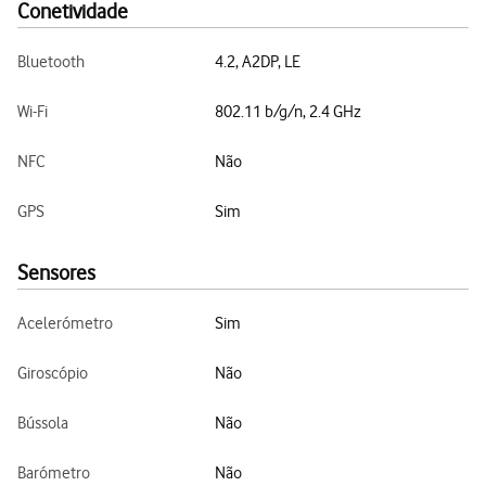
Conetividade
Bluetooth
4.2, A2DP, LE
Wi-Fi
802.11 b/g/n, 2.4 GHz
NFC
Não
GPS
Sim
Sensores
Acelerómetro
Sim
Giroscópio
Não
Bússola
Não
Barómetro
Não