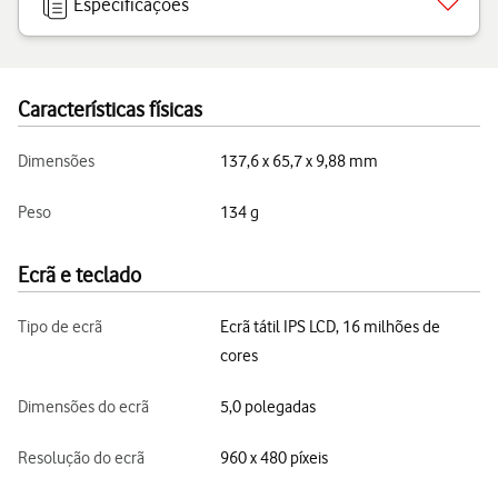
Especificações
Características físicas
Dimensões
137,6 x 65,7 x 9,88 mm
Peso
134 g
Ecrã e teclado
Tipo de ecrã
Ecrã tátil IPS LCD, 16 milhões de
cores
Dimensões do ecrã
5,0 polegadas
Resolução do ecrã
960 x 480 píxeis