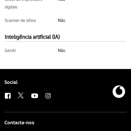
digitais
Scanner de olhos
Não
Inteligência artificial (IA)
GenAI
Não
Follow
Social
us
Contacta-nos