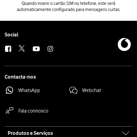
Quando inserir o cartão SIM no telefone, este será
automaticamente configurado para mensagens curtas.
Quando inserir o cartão SIM no telefone, este será automaticamente 
Follow
Social
us
Contacta-nos
WhatsApp
Webchat
Fala connosco
Site
Produtos e Serviços
map