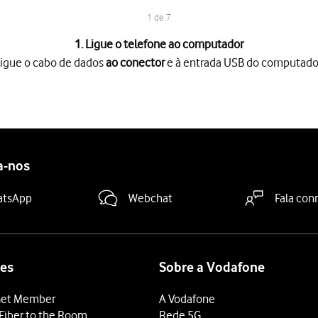
1 de 7
1. Ligue o telefone ao computador
igue o cabo de dados
ao conector
e à entrada USB do computado
 conector
e à entrada USB do computador.
a partir do topo do ecrã.
ções.
.
 (MTP)
.
tão de ficheiros
no seu computador.
a-nos
no sistema de ficheiros do computador ou do telefone.
tendido
e mova-o ou copie-o para a localização pretendida.
atsApp
Webchat
Fala con
es
Sobre a Vodafone
et Member
A Vodafone
Fiber to the Room
Rede 5G