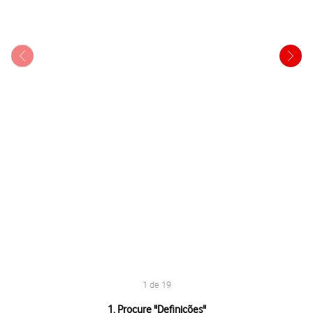
1 de 19
1 de 19
1. Procure "
Definições
"