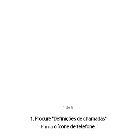
1 de 8
1. Procure "
Definições de chamadas
"
Prima
o ícone de telefone
.
e
.