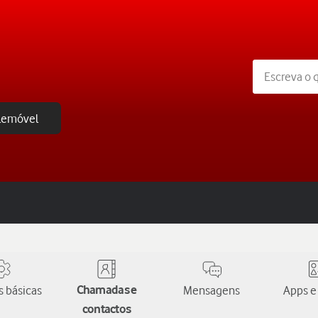
elemóvel
 básicas
Chamadas e
Mensagens
Apps e
contactos