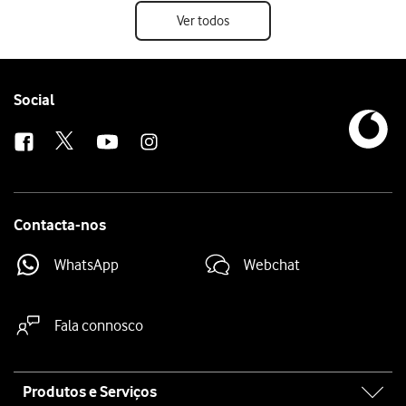
Ver todos
Follow
Social
us
Contacta-nos
WhatsApp
Webchat
Fala connosco
Site
Produtos e Serviços
map