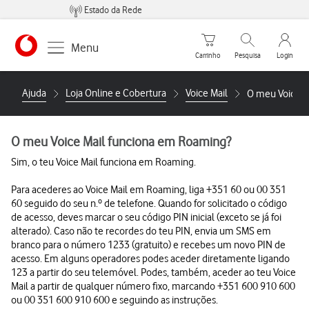
Estado da Rede
Carrinho de compras
Pesquisar
My Vo
Menu
Carrinho
Pesquisa
Login
https://www.vodafone.pt
Ajuda
Loja Online e Cobertura
Voice Mail
O meu Voice M
O meu Voice Mail funciona em Roaming?
Sim, o teu Voice Mail funciona em Roaming.
Para acederes ao Voice Mail em Roaming, liga +351 60 ou 00 351
60 seguido do seu n.º de telefone. Quando for solicitado o código
de acesso, deves marcar o seu código PIN inicial (exceto se já foi
alterado). Caso não te recordes do teu PIN, envia um SMS em
branco para o número 1233 (gratuito) e recebes um novo PIN de
acesso. Em alguns operadores podes aceder diretamente ligando
123 a partir do seu telemóvel. Podes, também, aceder ao teu Voice
Mail a partir de qualquer número fixo, marcando +351 600 910 600
ou 00 351 600 910 600 e seguindo as instruções.