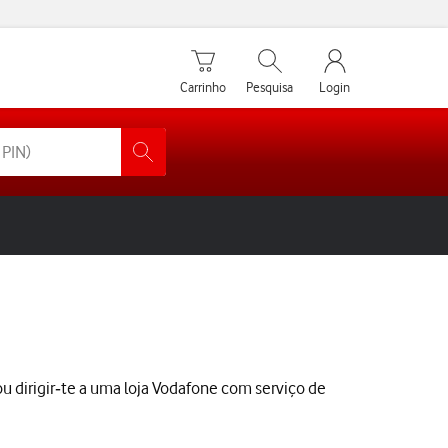
Carrinho de compras
Pesquisar
My Vodafone Men
Carrinho
Pesquisa
Login
u dirigir‑te a uma loja Vodafone com serviço de