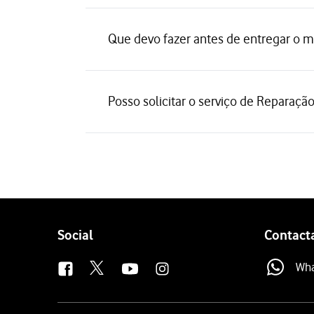
Que devo fazer antes de entregar o 
Posso solicitar o serviço de Reparaç
Follow
Social
Contact
us
Wh
Site