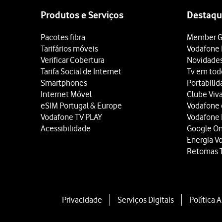
map
Produtos e Serviços
Destaqu
Pacotes fibra
Member G
Tarifários móveis
Vodafone 
Verificar Cobertura
Novidade
Tarifa Social de Internet
Tv em tod
Smartphones
Portabili
Internet Móvel
Clube Viv
eSIM Portugal & Europe
Vodafone
Vodafone TV PLAY
Vodafone
Acessibilidade
Google O
Energia V
Retomas 
Privacidade
Serviços Digitais
Política 