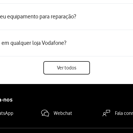
meu equipamento para reparação?
ão em qualquer loja Vodafone?
Ver todos
a-nos
atsApp
Webchat
Fala con