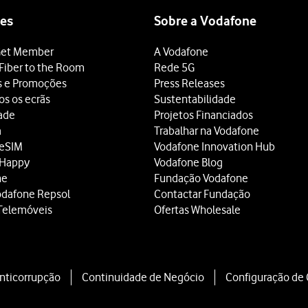
es
Sobre a Vodafone
et Member
A Vodafone
Fiber to the Room
Rede 5G
s e Promoções
Press Releases
os os ecrãs
Sustentabilidade
dade
Projetos Financiados
a
Trabalhar na Vodafone
 eSIM
Vodafone Innovation Hub
 Happy
Vodafone Blog
ne
Fundação Vodafone
odafone Repsol
Contactar Fundação
Telemóveis
Ofertas Wholesale
Anticorrupção
Continuidade de Negócio
Configuração de