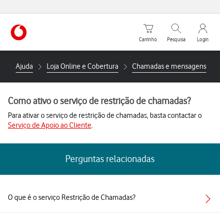
Carrinho de compras
Pesquisar
My Vo
Carrinho
Pesquisa
Login
https://www.vodafone.pt
Ajuda
Loja Online e Cobertura
Chamadas e mensagens
Como ativo o serviço de restrição de chamadas?
Para ativar o serviço de restrição de chamadas, basta contactar o
Serviço de Apoio ao Cliente
.
Perguntas relacionadas
O que é o serviço Restrição de Chamadas?