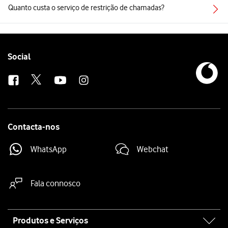
Quanto custa o serviço de restrição de chamadas?
Follow
Social
us
Contacta-nos
WhatsApp
Webchat
Fala connosco
Site
Produtos e Serviços
map