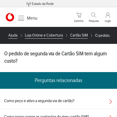
Estado da Rede
Carrinho de compras
Pesquisar
My Vo
Menu
Carrinho
Pesquisa
Login
https://www.vodafone.pt
Ajuda
Loja Online e Cobertura
Cartão SIM
O pedido de 
O pedido de segunda via de Cartão SIM tem algum
custo?
Perguntas relacionadas
Como peço e ativo a segunda via de cartão?
Como posso copiar os contactos do meu cartão SIM?