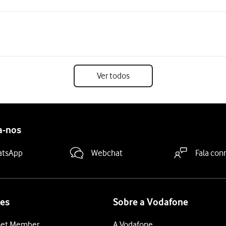
Ver todos
a-nos
atsApp
Webchat
Fala con
es
Sobre a Vodafone
et Member
A Vodafone