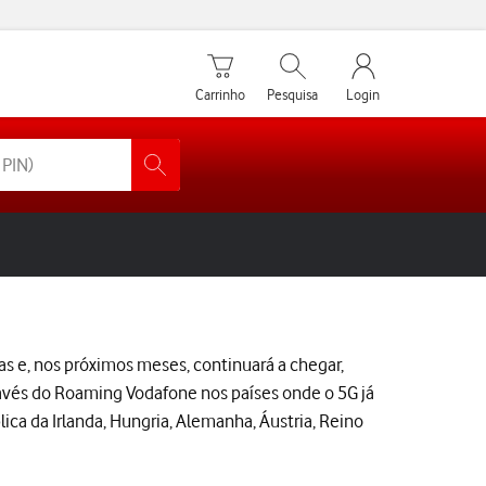
Carrinho de compras
Pesquisar
My Vodafone Men
Carrinho
Pesquisa
Login
as e, nos próximos meses, continuará a chegar,
ravés do Roaming Vodafone nos países onde o 5G já
ca da Irlanda, Hungria, Alemanha, Áustria, Reino