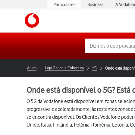
Particulares
Business
A Vodafon
https://www.vodafone.pt
Ajuda
Loja Online e Cobertura
5G
Onde está dispon
Onde está disponível o 5G? Est
O 5G da Vodafone está disponível em zonas selecionad
progressiva e aceleradamente, às restantes zonas d
se encontra disponível. Os Clientes Vodafone podem 
Unido, Itália, Finlândia, Polónia, Roménia, Letónia, 