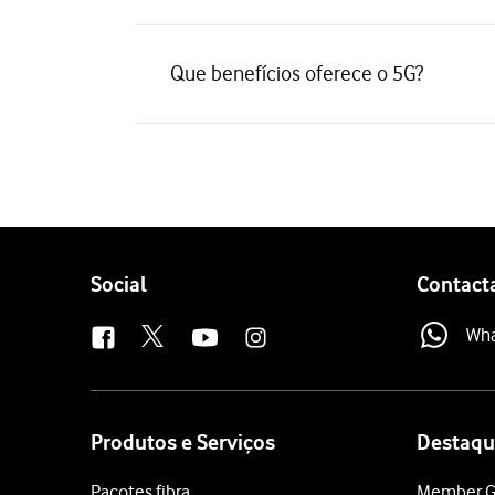
Que benefícios oferece o 5G?
Follow
Social
Contact
us
Wh
Site
map
Produtos e Serviços
Destaqu
Pacotes fibra
Member G