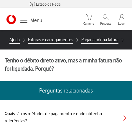
Estado da Rede
Carrinho de compras
Pesquisar
My Vo
Menu
Carrinho
Pesquisa
Login
https://www.vodafone.pt
Ajuda
Faturas e carregamentos
Pagar a minha fatura
Te
Tenho o débito direto ativo, mas a minha fatura não
foi liquidada. Porquê?
Perguntas relacionadas
Quais são os métodos de pagamento e onde obtenho
referências?