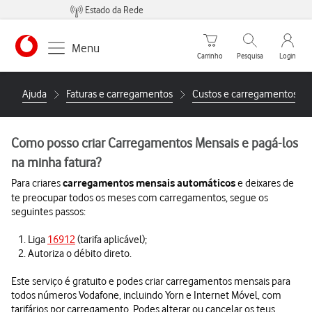
Estado da Rede
Carrinho de compras
Pesquisar
My Vo
Menu
Carrinho
Pesquisa
Login
https://www.vodafone.pt
Ajuda
Faturas e carregamentos
Custos e carregamentos
Como posso criar Carregamentos Mensais e pagá-los
na minha fatura?
Para criares
e deixares de
carregamentos mensais automáticos
te preocupar todos os meses com carregamentos, segue os
seguintes passos:
Liga
16912
(tarifa aplicável);
Autoriza o débito direto.
Este serviço é gratuito e podes criar carregamentos mensais para
todos números Vodafone, incluindo Yorn e Internet Móvel, com
tarifários por carregamento. Podes alterar ou cancelar os teus