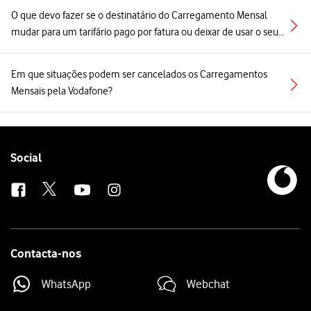
O que devo fazer se o destinatário do Carregamento Mensal
mudar para um tarifário pago por fatura ou deixar de usar o seu
número Vodafone?
Em que situações podem ser cancelados os Carregamentos
Mensais pela Vodafone?
Follow
Social
us
Contacta-nos
WhatsApp
Webchat