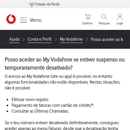
Estado da Rede
Carrinho de compras
Pesquisar
My Vo
Menu
Carrinho
Pesquisa
Login
https://www.vodafone.pt
Ajuda
Conta e Perfil
My Vodafone
Posso aceder ao My V
Posso aceder ao My Vodafone se estiver suspenso ou
temporariamente desativado?
O acesso ao My Vodafone (site ou app) é possível, no entanto
algumas funcionalidades não estão disponíveis. Nestas situações,
não é possível:
Efetuar novo registo;
Pagamento de faturas com cartão de crédito*;
Consultar as Últimas Chamadas.
Se o teu número estiver desativado definitivamente, consegues
aceder apenas ao menu Faturas, desde que a desativação tenha