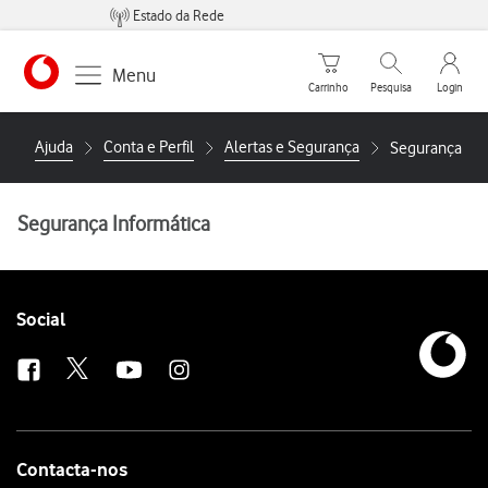
Estado da Rede
Carrinho de compras
Pesquisar
My Vo
Menu
Carrinho
Pesquisa
Login
https://www.vodafone.pt
Ajuda
Conta e Perfil
Alertas e Segurança
Segurança Inf
Segurança Informática
Follow
Social
us
Contacta-nos