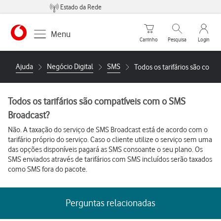
Estado da Rede
Carrinho de compras
Pesquisar
My Vo
Menu
Carrinho
Pesquisa
Login
Ajuda
Negócio Digital
SMS
Todos os tarifários são com
Todos os tarifários são compatíveis com o SMS
Broadcast?
Não. A taxação do serviço de SMS Broadcast está de acordo com o
tarifário próprio do serviço. Caso o cliente utilize o serviço sem uma
das opções disponíveis pagará as SMS consoante o seu plano. Os
SMS enviados através de tarifários com SMS incluídos serão taxados
como SMS fora do pacote.
Perguntas relacionadas