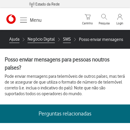
Estado da Rede
Carrinho de compras
Pesquisar
My Vo
Menu
Carrinho
Pesquisa
Login
Ajuda
Negócio Digital
SMS
Posso enviar mensagens para
Posso enviar mensagens para pessoas noutros
países?
Pode enviar mensagens para telemóveis de outros países, mas terá
de se assegurar de que utiliza o formato de número de telemóvel
correto (i.e. inclua o indicativo do país). Note que não são
suportados todos os operadores do mundo.
Perguntas relacionadas