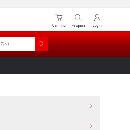
Carrinho de compras
Pesquisar
My Vodafone Men
Carrinho
Pesquisa
Login