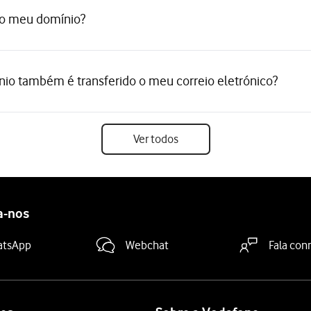
do meu domínio?
nio também é transferido o meu correio eletrónico?
Ver todos
a-nos
atsApp
Webchat
Fala con