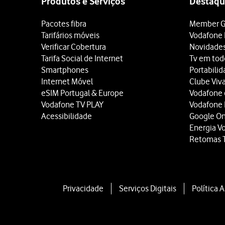
Produtos e Serviços
Destaqu
Pacotes fibra
Member G
Tarifários móveis
Vodafone 
Verificar Cobertura
Novidade
Tarifa Social de Internet
Tv em tod
Smartphones
Portabili
Internet Móvel
Clube Viv
eSIM Portugal & Europe
Vodafone
Vodafone TV PLAY
Vodafone
Acessibilidade
Google O
Energia V
Retomas 
Privacidade
Serviços Digitais
Política 