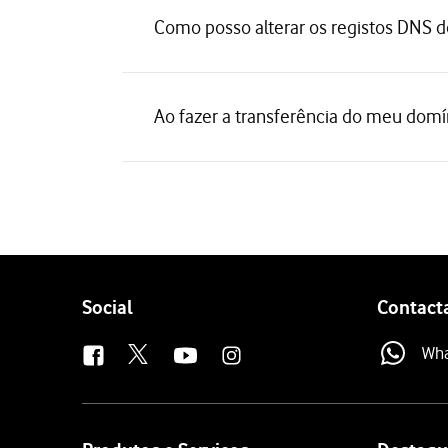
Como posso alterar os registos DNS 
Ao fazer a transferência do meu domí
Follow
Social
Contact
us
Wh
Site
map