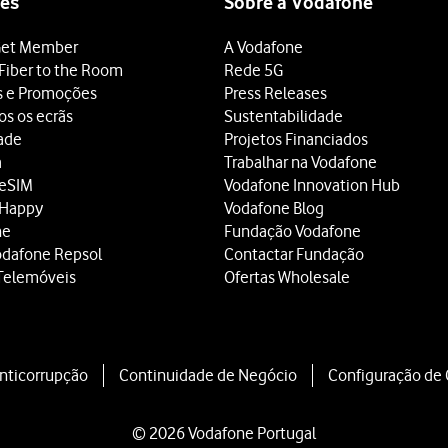
es
Sobre a Vodafone
et Member
A Vodafone
Fiber to the Room
Rede 5G
s e Promoções
Press Releases
os os ecrãs
Sustentabilidade
dade
Projetos Financiados
a
Trabalhar na Vodafone
 eSIM
Vodafone Innovation Hub
 Happy
Vodafone Blog
ne
Fundação Vodafone
odafone Repsol
Contactar Fundação
Telemóveis
Ofertas Wholesale
Anticorrupção
Continuidade de Negócio
Configuração de
© 2026 Vodafone Portugal