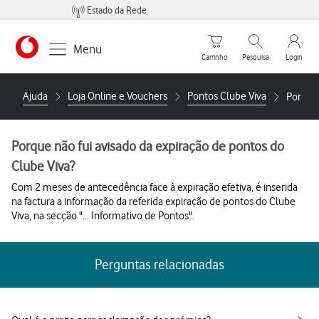
Estado da Rede
Carrinho de compras
Pesquisar
My Vo
Menu
Carrinho
Pesquisa
Login
Ajuda
Loja Online e Vouchers
Pontos Clube Viva
Porque 
Porque não fui avisado da expiração de pontos do
Clube Viva?
Com 2 meses de antecedência face à expiração efetiva, é inserida
na factura a informação da referida expiração de pontos do Clube
Viva, na secção "... Informativo de Pontos".
Perguntas relacionadas