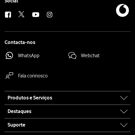
Follow
Social
us
Contacta-nos
WhatsApp
Webchat
Fala connosco
Site
Produtos e Serviços
map
Destaques
Suporte