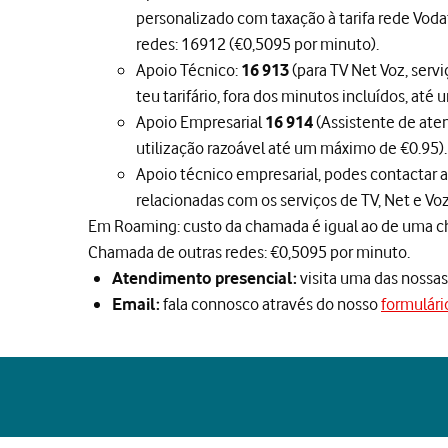
personalizado com taxação à tarifa rede Voda
redes: 16912 (€0,5095 por minuto).
Apoio Técnico:
(para TV Net Voz, serv
16 913
teu tarifário, fora dos minutos incluídos, at
Apoio Empresarial
(Assistente de aten
16 914
utilização razoável até um máximo de €0.95).
Apoio técnico empresarial, podes contactar
relacionadas com os serviços de TV, Net e Voz
Em Roaming: custo da chamada é igual ao de uma ch
Chamada de outras redes: €0,5095 por minuto.
visita uma das nossa
Atendimento presencial:
fala connosco através do nosso
formulári
Email: