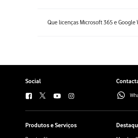
Que licenças Microsoft 365 e Google
Follow
Social
Contact
us
Wh
Site
map
Produtos e Serviços
Destaqu