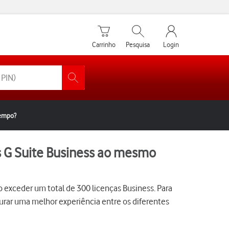
Carrinho de compras
Pesquisar
My Vodafone Men
Carrinho
Pesquisa
Login
tempo?
as G Suite Business ao mesmo
 exceder um total de 300 licenças Business. Para
urar uma melhor experiência entre os diferentes