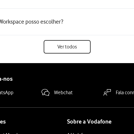
 Workspace posso escolher?
Ver todos
a-nos
atsApp
Webchat
Fala con
es
Sobre a Vodafone