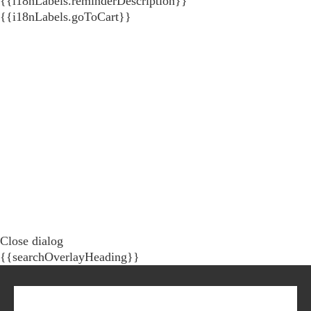
{{i18nLabels.reminderDescription}}
{{i18nLabels.goToCart}}
Close dialog
{{searchOverlayHeading}}