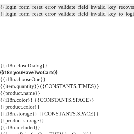
{{login_form_reset_error_validate_field_invalid_key_recove
{{login_form_reset_error_validate_field_invalid_key_to_log
{{i18n.closeDialog}}
{{i18n.youHaveTwoCarts}}
{{i18n.chooseOne}}
{{item.quantity}}{{CONSTANTS.TIMES}}
{{product.name}}
{{i18n.color}} {{CONSTANTS.SPACE}}
{{product.color}}
{{i18n.storage}} {{CONSTANTS.SPACE}}
{{product.storage}}
{{i18n.included}}