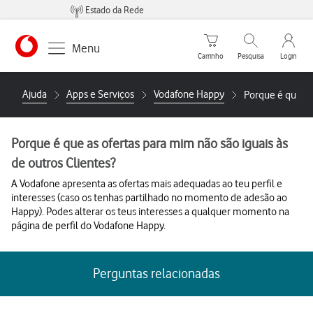
Estado da Rede
Carrinho de compras
Pesquisar
My Vo
Menu
Carrinho
Pesquisa
Login
https://www.vodafone.pt
Ajuda
Apps e Serviços
Vodafone Happy
Porque é que as 
Porque é que as ofertas para mim não são iguais às
de outros Clientes?
A Vodafone apresenta as ofertas mais adequadas ao teu perfil e
interesses (caso os tenhas partilhado no momento de adesão ao
Happy). Podes alterar os teus interesses a qualquer momento na
página de perfil do Vodafone Happy.
Perguntas relacionadas