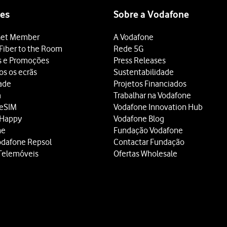
es
Sobre a Vodafone
et Member
A Vodafone
Fiber to the Room
Rede 5G
s e Promoções
Press Releases
os os ecrãs
Sustentabilidade
dade
Projetos Financiados
a
Trabalhar na Vodafone
 eSIM
Vodafone Innovation Hub
 Happy
Vodafone Blog
ne
Fundação Vodafone
odafone Repsol
Contactar Fundação
Telemóveis
Ofertas Wholesale