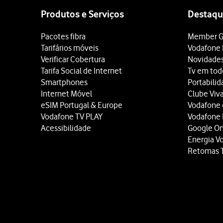
map
Produtos e Serviços
Destaqu
Pacotes fibra
Member G
Tarifários móveis
Vodafone 
Verificar Cobertura
Novidade
Tarifa Social de Internet
Tv em tod
Smartphones
Portabili
Internet Móvel
Clube Viv
eSIM Portugal & Europe
Vodafone
Vodafone TV PLAY
Vodafone
Acessibilidade
Google O
Energia V
Retomas 
Site
map