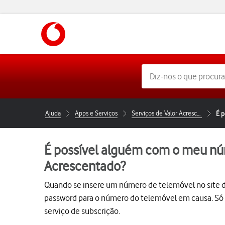
https://www.vodafone.pt
Ajuda
Apps e Serviços
Serviços de Valor Acrescentado (SVA)
É p
É possível alguém com o meu núm
Acrescentado?
Quando se insere um número de telemóvel no site 
password para o número do telemóvel em causa. Só q
serviço de subscrição.