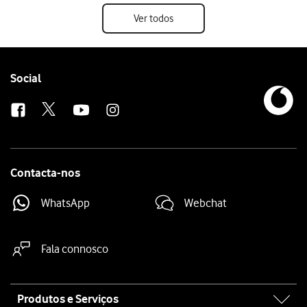
Ver todos
Follow
Social
us
Contacta-nos
WhatsApp
Webchat
Fala connosco
Site
Produtos e Serviços
map