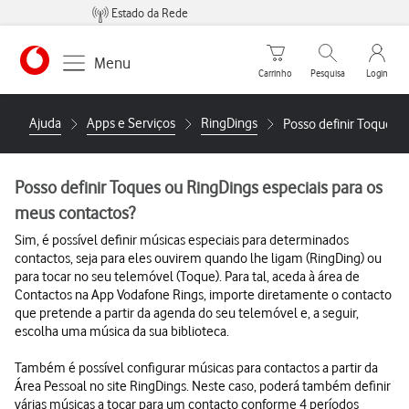
Estado da Rede
Carrinho de compras
Pesquisar
My Vo
Menu
Carrinho
Pesquisa
Login
https://www.vodafone.pt
Ajuda
Apps e Serviços
RingDings
Posso definir Toques 
Posso definir Toques ou RingDings especiais para os
meus contactos?
Sim, é possível definir músicas especiais para determinados
contactos, seja para eles ouvirem quando lhe ligam (RingDing) ou
para tocar no seu telemóvel (Toque). Para tal, aceda à área de
Contactos na App Vodafone Rings, importe diretamente o contacto
que pretende a partir da agenda do seu telemóvel e, a seguir,
escolha uma música da sua biblioteca.
Também é possível configurar músicas para contactos a partir da
Área Pessoal no site RingDings. Neste caso, poderá também definir
várias músicas a tocar para um contacto conforme 4 períodos