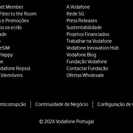
et Member
A Vodafone
Fiber to the Room
Rede 5G
s e Promoções
Press Releases
os os ecrãs
Sustentabilidade
dade
Projetos Financiados
a
Trabalhar na Vodafone
 eSIM
Vodafone Innovation Hub
 Happy
Vodafone Blog
ne
Fundação Vodafone
odafone Repsol
Contactar Fundação
Telemóveis
Ofertas Wholesale
Anticorrupção
Continuidade de Negócio
Configuração de
© 2026 Vodafone Portugal