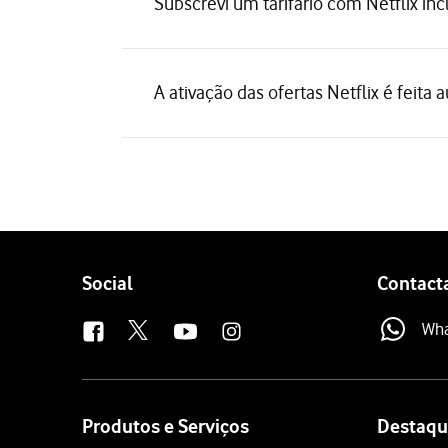
Subscrevi um tarifário com Netflix inc
A ativação das ofertas Netflix é feit
Follow
Social
Contact
us
Wh
Site
map
Produtos e Serviços
Destaqu