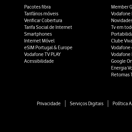
Pacotes fibra
Member G
Tarifários móveis
Vodafone 
Verificar Cobertura
Novidade
Tarifa Social de Internet
Tv em tod
Smartphones
Portabili
Internet Móvel
Clube Viv
eSIM Portugal & Europe
Vodafone
Vodafone TV PLAY
Vodafone
Acessibilidade
Google O
Energia V
Retomas 
Privacidade
Serviços Digitais
Política 