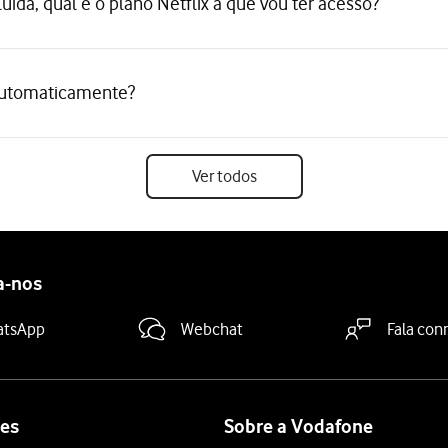
luída, qual é o plano Netflix a que vou ter acesso?
a automaticamente?
Ver todos
a-nos
atsApp
Webchat
Fala con
es
Sobre a Vodafone