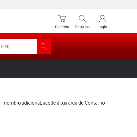
Carrinho de compras
Pesquisar
My Vodafone Men
Carrinho
Pesquisa
Login
m membro adicional, acede à tua área de Conta, no