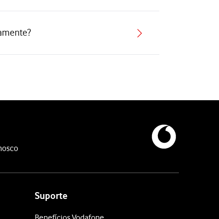
camente?
nosco
Suporte
Benefícios Vodafone