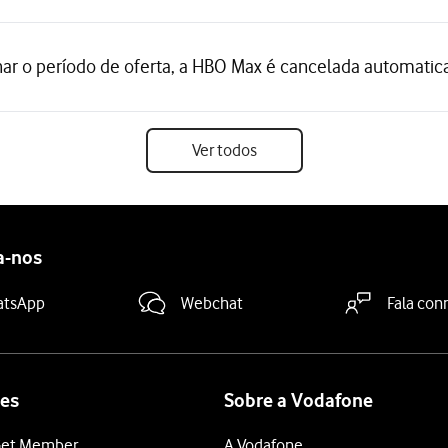
ar o período de oferta, a HBO Max é cancelada automati
Ver todos
a-nos
atsApp
Webchat
Fala con
es
Sobre a Vodafone
et Member
A Vodafone