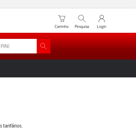
Carrinho de compras
Pesquisar
My Vodafone Men
Carrinho
Pesquisa
Login
 tarifários.