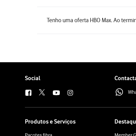
Tenho uma oferta HBO Max. Ao termin
Follow
Social
Contact
us
Wh
Site
map
Produtos e Serviços
Destaqu
Pacotes fibra
Member G