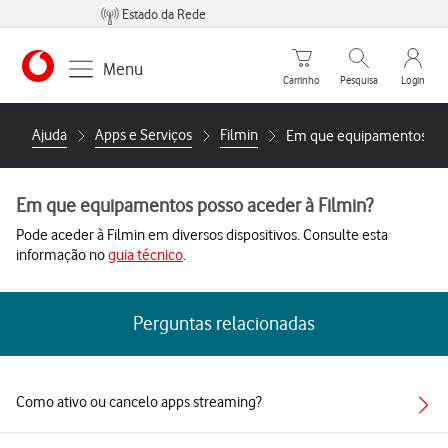
Estado da Rede
Carrinho de compras
Pesquisar
My Vo
Menu
Carrinho
Pesquisa
Login
https://www.vodafone.pt
Ajuda
Apps e Serviços
Filmin
Em que equipamentos poss
Em que equipamentos posso aceder à Filmin?
Pode aceder à Filmin em diversos dispositivos. Consulte esta
informação no
guia técnico
.
Perguntas relacionadas
Como ativo ou cancelo apps streaming?