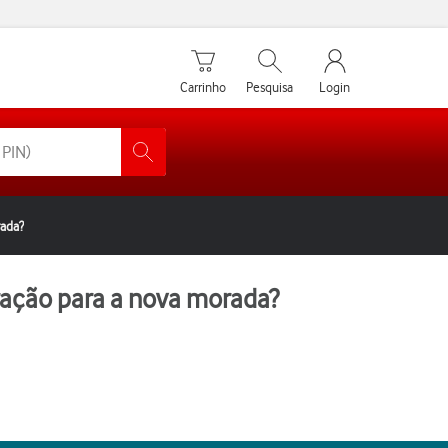
Carrinho de compras
Pesquisar
My Vodafone Men
Carrinho
Pesquisa
Login
rada?
ração para a nova morada?