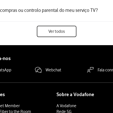
 compras ou controlo parental do meu serviço TV?
Ver todos
a-nos
atsApp
Webchat
Fala con
es
Sobre a Vodafone
et Member
A Vodafone
Fiber to the Room
Rede 5G