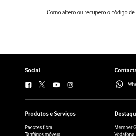
Como altero ou recupero o código de
Follow
Social
Contact
us
Wh
Site
map
Produtos e Serviços
Destaqu
Pacotes fibra
Member G
Tarifários móveis
Vodafone 