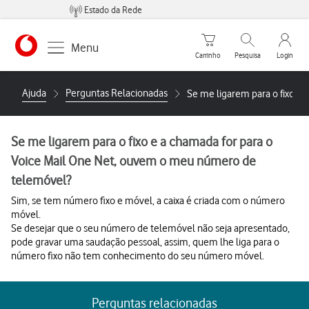
Estado da Rede
Carrinho de compras
Pesquisar
My Vo
Menu
Carrinho
Pesquisa
Login
Ajuda
Perguntas Relacionadas
Se me ligarem para o fixo e
Se me ligarem para o fixo e a chamada for para o
Voice Mail One Net, ouvem o meu número de
telemóvel?
Sim, se tem número fixo e móvel, a caixa é criada com o número
móvel.
Se desejar que o seu número de telemóvel não seja apresentado,
pode gravar uma saudação pessoal, assim, quem lhe liga para o
número fixo não tem conhecimento do seu número móvel.
Perguntas relacionadas