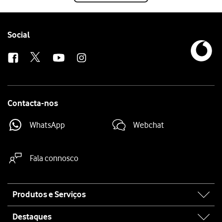
Follow
Social
us
Contacta-nos
WhatsApp
Webchat
Fala connosco
Site
Produtos e Serviços
map
Destaques