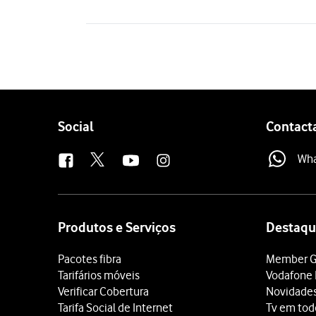
Follow
Social
Contact
us
Wh
Site
map
Produtos e Serviços
Destaqu
Pacotes fibra
Member G
Tarifários móveis
Vodafone 
Verificar Cobertura
Novidade
Tarifa Social de Internet
Tv em tod