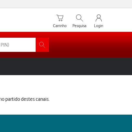
Carrinho de compras
Pesquisar
My Vodafone Men
Carrinho
Pesquisa
Login
imo partido destes canais.