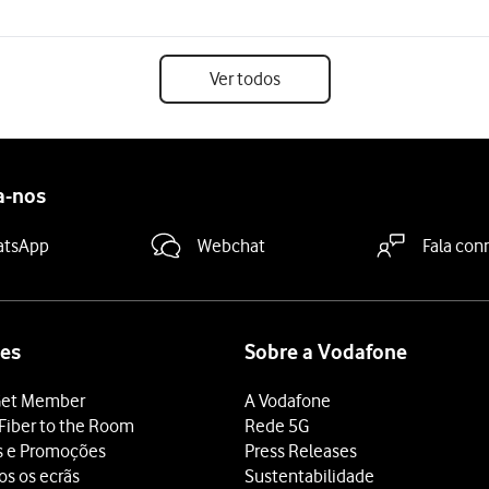
Ver todos
a-nos
atsApp
Webchat
Fala con
es
Sobre a Vodafone
et Member
A Vodafone
Fiber to the Room
Rede 5G
s e Promoções
Press Releases
os os ecrãs
Sustentabilidade