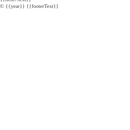
© {{year}} {{footerText}}