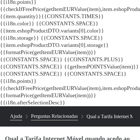
{{i18n.points}}
{{checkIfFreePrice(getItemEURValue(item),item.eshopProdu
{{item.quantity}}{{CONSTANTS.TIMES}}
{{i18n.color}} {{CONSTANTS.SPACE}}
{{item.eshopProductDTO.variants[0].color}}
{{i18n.storage}} {{CONSTANTS.SPACE}}
{{item.eshopProductDTO.variants[0].storage}}
{{formatPrice(getItemEURValue(item))}}
{{CONSTANTS.SPACE}} {{CONSTANTS.PLUS}}
{{CONSTANTS.SPACE}} {{getItemPOINTSValue(item)}}
{{CONSTANTS.SPACE}}
{{CONSTANTS.SPACE}}
{{i18n.points}}
{{checkIfFreePrice(getItemEURValue(item),item.eshopProd
{{formatPrice(getItemEURValue(item))}}
{{i18n.afterSelectionDesc}}
Ajuda
Perguntas Relacionadas
Qual a Tarifa Internet Móv
Qual a Tarifa Internet Móvel quando acedo ao