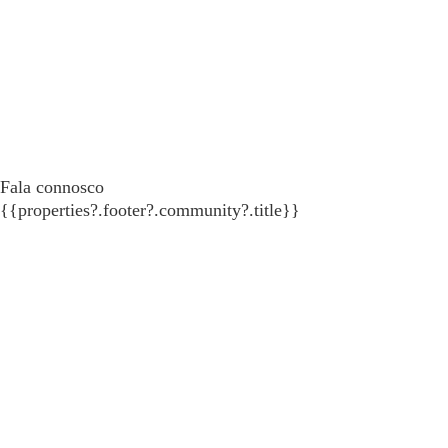
Fala connosco
{{properties?.footer?.community?.title}}