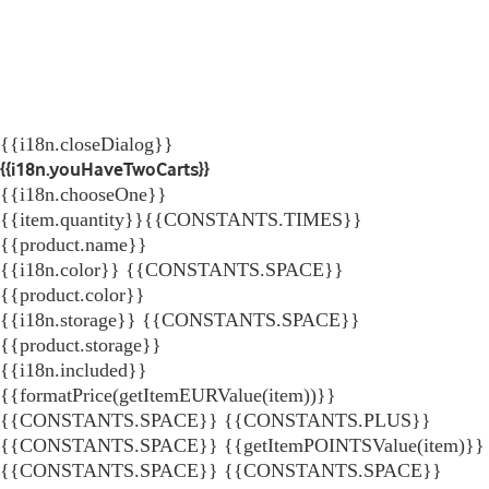
{{i18n.closeDialog}}
{{i18n.youHaveTwoCarts}}
{{i18n.chooseOne}}
{{item.quantity}}{{CONSTANTS.TIMES}}
{{product.name}}
{{i18n.color}} {{CONSTANTS.SPACE}}
{{product.color}}
{{i18n.storage}} {{CONSTANTS.SPACE}}
{{product.storage}}
{{i18n.included}}
{{formatPrice(getItemEURValue(item))}}
{{CONSTANTS.SPACE}} {{CONSTANTS.PLUS}}
{{CONSTANTS.SPACE}} {{getItemPOINTSValue(item)}}
{{CONSTANTS.SPACE}}
{{CONSTANTS.SPACE}}