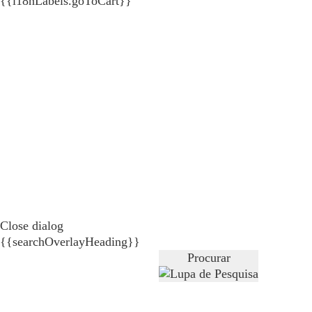
{{i18nLabels.goToCart}}
Close dialog
{{searchOverlayHeading}}
Procurar