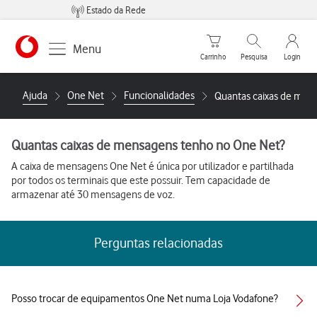
Estado da Rede
Carrinho de compras
Pesquisar
My Vo
Menu
Carrinho
Pesquisa
Login
Ajuda
One Net
Funcionalidades
Quantas caixas de men
Quantas caixas de mensagens tenho no One Net?
A caixa de mensagens One Net é única por utilizador e partilhada
por todos os terminais que este possuir. Tem capacidade de
armazenar até 30 mensagens de voz.
Perguntas relacionadas
Posso trocar de equipamentos One Net numa Loja Vodafone?