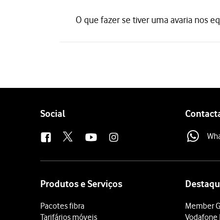
O que fazer se tiver uma avaria nos 
Follow
Social
Contact
us
Wh
Site
map
Produtos e Serviços
Destaqu
Pacotes fibra
Member G
Tarifários móveis
Vodafone 