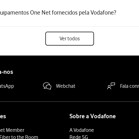
equipamentos One Net fornecidos pela Vodafone?
Ver todos
a-nos
atsApp
Webchat
Fala con
es
Sobre a Vodafone
et Member
A Vodafone
Fiber to the Room
Rede 5G