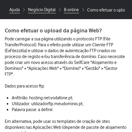
Ajuda
Negócio Digital
B-online
Como efetuar o upload 
Como efetuar o upload da página Web?
Pode carregar a sua página utilizando o protocolo FTP (File
TransferProtocol). Para o efeito pode utilizar um Cliente FTP
(ExFilezzilla) e utilizar o dados de autenticação FTP criados no
processo de registo e/ou transferência de domínio. Caso necessite
pode criar um novo acesso através do SelfCare "Alojamento e
Domínios" » "Aplicações Web" » "Domínio" » "Gestão" » "Gestor
FTP".
Dados para acesso ftp:
Anfitrião: hosting.net.vodafone.pt;
Utilizador: utilizadorftp.meudominio.pt;
Palavra passe: a definir.
Em alternativa, pode usar os templates de criação de sites
disponíveis nas Aplicações Web (depende de pacote de alojamento