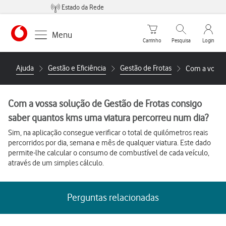
Estado da Rede
Carrinho de compras
Pesquisar
My Vo
Menu
Carrinho
Pesquisa
Login
Ajuda
Gestão e Eficiência
Gestão de Frotas
Com a vossa 
Com a vossa solução de Gestão de Frotas consigo
saber quantos kms uma viatura percorreu num dia?
Sim, na aplicação consegue verificar o total de quilómetros reais
percorridos por dia, semana e mês de qualquer viatura. Este dado
permite-lhe calcular o consumo de combustível de cada veículo,
através de um simples cálculo.
Perguntas relacionadas