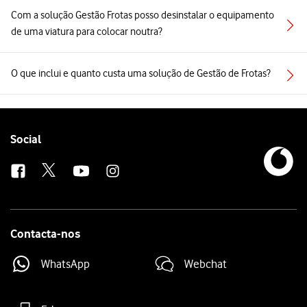
Com a solução Gestão Frotas posso desinstalar o equipamento
de uma viatura para colocar noutra?
O que inclui e quanto custa uma solução de Gestão de Frotas?
Follow
Social
us
Contacta-nos
WhatsApp
Webchat