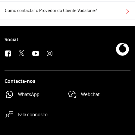
Como contactar o Provedor do Cliente Vodafone?
Follow
Social
us
Contacta-nos
WhatsApp
Webchat
Fala connosco
Site