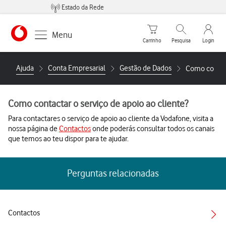
Estado da Rede
Carrinho de compras
Pesquisar
My Vo
Menu
Carrinho
Pesquisa
Login
Ajuda
Conta Empresarial
Gestão de Dados
Como contact
Como contactar o serviço de apoio ao cliente?
Para contactares o serviço de apoio ao cliente da Vodafone, visita a
nossa página de
Contactos
onde poderás consultar todos os canais
que temos ao teu dispor para te ajudar.
Perguntas relacionadas
Contactos