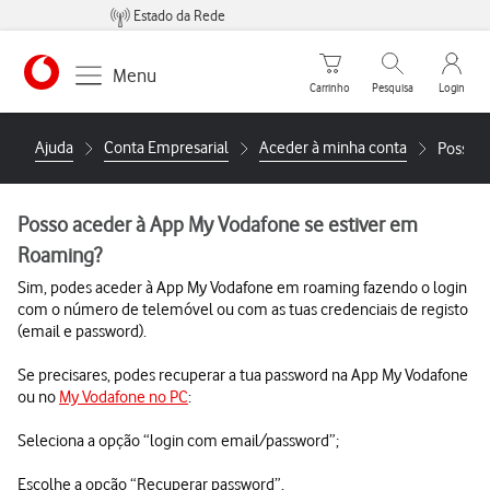
Estado da Rede
Carrinho de compras
Pesquisar
My Vo
Menu
Carrinho
Pesquisa
Login
Ajuda
Conta Empresarial
Aceder à minha conta
Posso a
Posso aceder à App My Vodafone se estiver em
Roaming?
Sim, podes aceder à App My Vodafone em roaming fazendo o login
com o número de telemóvel ou com as tuas credenciais de registo
(email e password).
Se precisares, podes recuperar a tua password na App My Vodafone
ou no
My Vodafone no PC
:
Seleciona a opção “login com email/password”;
Escolhe a opção “Recuperar password”.