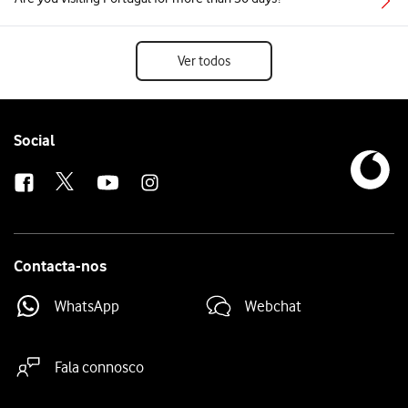
Ver todos
Follow
Social
us
Contacta-nos
WhatsApp
Webchat
Fala connosco